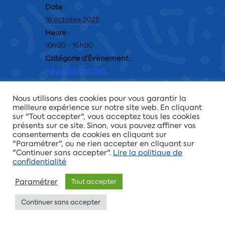
Date :
16 octobre 2025
Heure :
10h00 - 16h00
Catégorie d’Évènement:
Négociations FNIL
Team Brocéliande
Team Brocéliande
Nous utilisons des cookies pour vous garantir la
meilleure expérience sur notre site web. En cliquant
sur "Tout accepter", vous acceptez tous les cookies
présents sur ce site. Sinon, vous pouvez affiner vos
consentements de cookies en cliquant sur
"Paramétrer", ou ne rien accepter en cliquant sur
Tous droits réservés
CFTC-CSFV
© 2026 -
Mentions
"Continuer sans accepter".
Lire la politique de
légales
-
Politique de confidentialité
confidentialité
Paramétrer
Tout accepter
Continuer sans accepter