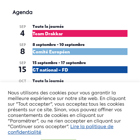
Agenda
Toute la journée
SEP
4
Team Drakkar
8 septembre
-
10 septembre
SEP
8
Comité Européen
15 septembre
-
17 septembre
SEP
15
GT national – FD
Toute la journée
OCT
16
Team Anjou
Nous utilisons des cookies pour vous garantir la
meilleure expérience sur notre site web. En cliquant
28 octobre
-
29 octobre
OCT
28
sur "Tout accepter", vous acceptez tous les cookies
CSG
présents sur ce site. Sinon, vous pouvez affiner vos
consentements de cookies en cliquant sur
Voir le calendrier
"Paramétrer", ou ne rien accepter en cliquant sur
"Continuer sans accepter".
Lire la politique de
confidentialité