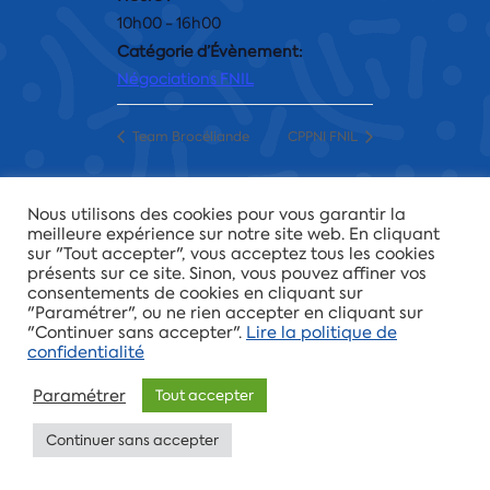
10h00 - 16h00
Catégorie d’Évènement:
Négociations FNIL
Team Brocéliande
CPPNI FNIL
Nous utilisons des cookies pour vous garantir la
meilleure expérience sur notre site web. En cliquant
Tous droits réservés
CFTC-CSFV
© 2026 -
Mentions
sur "Tout accepter", vous acceptez tous les cookies
légales
-
Politique de confidentialité
présents sur ce site. Sinon, vous pouvez affiner vos
consentements de cookies en cliquant sur
"Paramétrer", ou ne rien accepter en cliquant sur
"Continuer sans accepter".
Lire la politique de
confidentialité
Paramétrer
Tout accepter
Continuer sans accepter