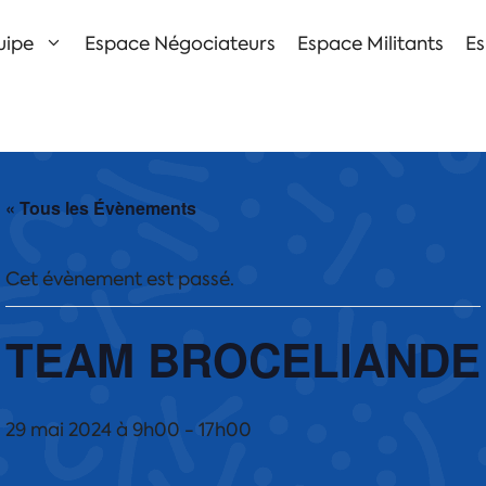
uipe
Espace Négociateurs
Espace Militants
Es
« Tous les Évènements
Cet évènement est passé.
TEAM BROCELIANDE
29 mai 2024 à 9h00
-
17h00