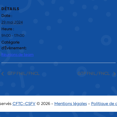
DÉTAILS
Date :
29 mai 2024
Heure :
9h00 - 17h00
Catégorie
d’Évènement:
Réunions de team
GTP FNIL/FNCL
GTP FNIL/FNCL
éservés
CFTC-CSFV
© 2026 -
Mentions légales
-
Politique de 