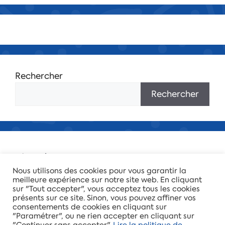
s
s
s
s
s
s
s
e
É
v
è
Rechercher
n
Rechercher
e
m
e
Agenda
Nous utilisons des cookies pour vous garantir la
n
meilleure expérience sur notre site web. En cliquant
28 octobre
-
29 octobre
OCT
28
sur "Tout accepter", vous acceptez tous les cookies
CSG
t
présents sur ce site. Sinon, vous pouvez affiner vos
consentements de cookies en cliquant sur
s
Voir le calendrier
"Paramétrer", ou ne rien accepter en cliquant sur