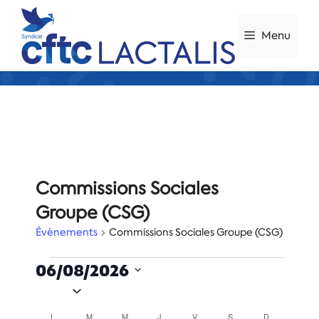
Aller
au
Menu
contenu
Commissions Sociales
Groupe (CSG)
Évènements
Commissions Sociales Groupe (CSG)
Évènements
06/08/2026
S
é
L
LUNDI
M
MARDI
M
MERCREDI
J
JEUDI
V
VENDREDI
S
SAMEDI
D
DIMANCHE