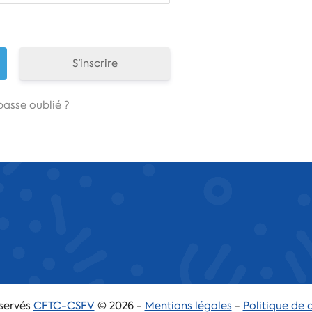
S’inscrire
asse oublié ?
éservés
CFTC-CSFV
© 2026 -
Mentions légales
-
Politique de 