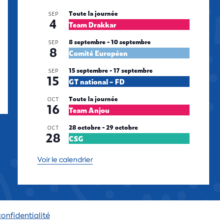
Toute la journée
SEP
4
Team Drakkar
8 septembre
-
10 septembre
SEP
8
Comité Européen
15 septembre
-
17 septembre
SEP
15
GT national – FD
Toute la journée
OCT
16
Team Anjou
28 octobre
-
29 octobre
OCT
28
CSG
Voir le calendrier
confidentialité